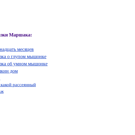
зки Маршака:
надцать месяцев
зка о глупом мышонке
зка об умном мышонке
кин дом
ч
 какой рассеянный
аж