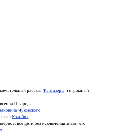
замечательный рассказ
Фантазеры
и огромный
вгения Шварца.
вановича Чуковского
.
сказка
Колобок
.
аверное, все дети без исключения знают его
ях
.