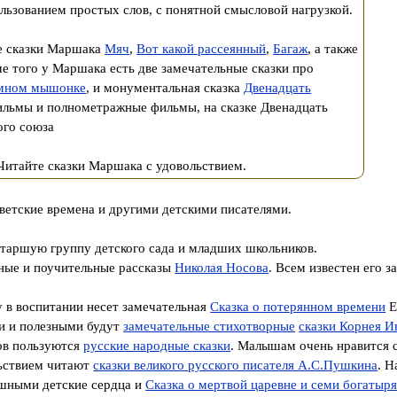
льзованием простых слов, с понятной смысловой нагрузкой.
ые сказки Маршака
Мяч
,
Вот какой рассеянный
,
Багаж
, а также
ме того у Маршака есть две замечательные сказки про
умном мышонке
, и монументальная сказка
Двенадцать
фильмы и полнометражные фильмы, на сказке Двенадцать
ого союза
Читайте сказки Маршака с удовольствием.
ветские времена и другими детскими писателями.
таршую группу детского сада и младших школьников.
шные и
поучительные рассказы
Николая Носова
. Всем известен его 
 в воспитании несет замечательная
Сказка о потерянном времени
Е
и и полезными будут
замечательные стихотворные
сказки Корнея И
ов пользуются
русские народные сказки
. Малышам очень нравится 
льствием читают
сказки великого русского писателя А.С.Пушкина
. Н
ушными детские сердца и
Сказка о мертвой царевне и семи богатыр