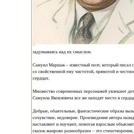
задумываясь над их смыслом.
Самуил Маршак – известный поэт, который писал 
со свойственной ему чистотой, прямотой и честн
сердцах.
Множество современных персонажей увлекают дете
Самуила Яковлевича все же находят место в сердц
Добрые, обаятельные, фантастические образы выз
сочувствие, недоверие. Произведения автора назид
наставляют и поучают, помогая взрослым объясня
сказок жанрово разнообразен – это стихотворения, 