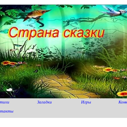
тихи
Загадки
Игры
Кон
нтакты