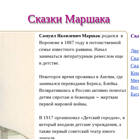
Сказки Маршака
Самуил Яковлевич Маршак
родился в
Ска
Воронеже в 1887 году в потомственной
семье известного раввина. Начал
Две
заниматься литературным ремеслом еще
Ска
в детстве.
Ска
Кош
Некоторое время проживал в Англии, где
Мя
занимался переводами Бернса, Блейка.
Вот
Возвратившись в Россию активно помогал
Баг
детям сиротам и беженцам ─ жертвам
первой мировой войны.
В 1917 организовал «Детский городок», в
который входили детские учреждения, а
также первый советский театр юного
зрителя.