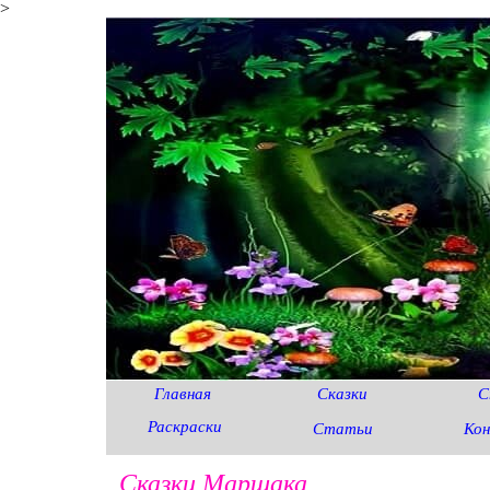
>
Главная
Сказки
С
Раскраски
Статьи
Ко
Сказки Маршака