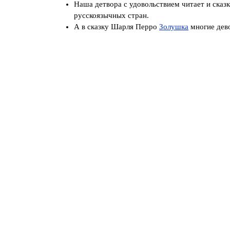
Наша детвора с удовольствием читает и сказ
русскоязычных стран.
А в сказку Шарля Перро
Золушка
многие дево