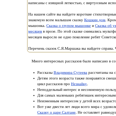
написаны с изящной легкостью, с виртуозным испо
На нашем сайте вы найдете короткие стихотворн
знакомую всем малышам сказку
Кошкин дом
. Кро
мышонка.
Сказка о глупом мышонке
и
Сказка об 
месяцев
в прозе. По этой сказке снимались мульт
месяцев выросло не одно поколение ребят Советск
Перечень сказок С.Я.Маршака вы найдете справа. 
Много интересных рассказов было написано в со
Рассказы
Владимира Сутеева
рассчитаны на с
Детям этого возраста также понравятся сме
цикл рассказов про
Незнайку
.
Неподдельный интерес и несомненную пользу
Для самых маленьких ребятишек интересным
Неизменным интересом у детей всех возраст
Вот уже двести лет люди всего мира с удово
Сказку о царе Салтане
. Не оставляет равнод