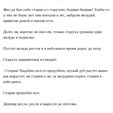
Жил да был себе старик со старухою, бедные-бедные! Хлеба-то
у них не было; вот они поехали в лес, набрали желудей,
привезли домой и начали есть.
Долго ли, коротко ли они ели, только старуха уронила один
желудь в подполье.
Пустил желудь росток и в небольшое время дорос до полу.
Старуха заприметила и говорит:
- Старик! Надобно пол-то прорубить; пускай дуб растет выше:
как вырастет, не станем в лес за желудями ездить, станем в
избе рвать.
Старик прорубил пол.
Деревце росло, росло и выросло до потолка.