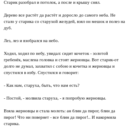
Старик разобрал и потолок, а после и крышу снял.
Дерево все растёт да растёт и доросло до самого неба. Не
стало у старика со старухой желудей, взял он мешок и полез на
дуб.
Лез, лез и взобрался на небо.
Ходил, ходил по небу, увидал: сидит кочеток - золотой
гребенёк, маслена головка и стоят жерновцы. Вот старик-от
долго не думал, захватил с собою и кочетка и жерновцы и
спустился в избу. Спустился и говорит:
- Как нам, старуха, быть, что нам есть?
- Постой, - молвила старуха, - я попробую жерновцы.
Взяла жерновцы и стала молоть: ан блин да пирог, блин да
пирог! Что ни повернет - все блин да пирог!.. И накормила
старика.