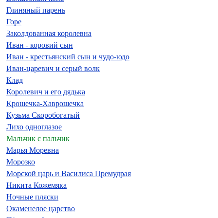
Глиняный парень
Горе
Заколдованная королевна
Иван - коровий сын
Иван - крестьянский сын и чудо-юдо
Иван-царевич и серый волк
Клад
Королевич и его дядька
Крошечка-Хаврошечка
Кузьма Скоробогатый
Лихо одноглазое
Мальчик с пальчик
Марья Моревна
Морозко
Морской царь и Василиса Премудрая
Никита Кожемяка
Ночные пляски
Окаменелое царство