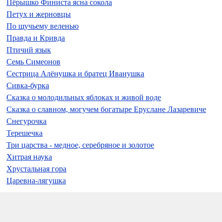
Пёрышко Финиста ясна сокола
Петух и жерновцы
По щучьему веленью
Правда и Кривда
Птичий язык
Семь Симеонов
Сестрица Алёнушка и братец Иванушка
Сивка-бурка
Сказка о молодильных яблоках и живой воде
Сказка о славном, могучем богатыре Еруслане Лазаревиче
Снегурочка
Терешечка
Три царства - медное, серебряное и золотое
Хитрая наука
Хрустальная гора
Царевна-лягушка