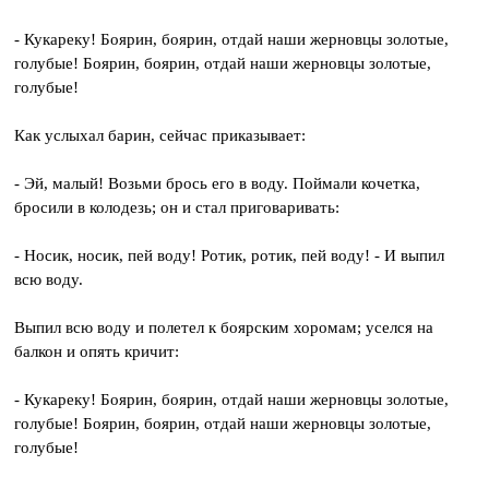
- Кукареку! Боярин, боярин, отдай наши жерновцы золотые,
голубые! Боярин, боярин, отдай наши жерновцы золотые,
голубые!
Как услыхал барин, сейчас приказывает:
- Эй, малый! Возьми брось его в воду. Поймали кочетка,
бросили в колодезь; он и стал приговаривать:
- Носик, носик, пей воду! Ротик, ротик, пей воду! - И выпил
всю воду.
Выпил всю воду и полетел к боярским хоромам; уселся на
балкон и опять кричит:
- Кукареку! Боярин, боярин, отдай наши жерновцы золотые,
голубые! Боярин, боярин, отдай наши жерновцы золотые,
голубые!