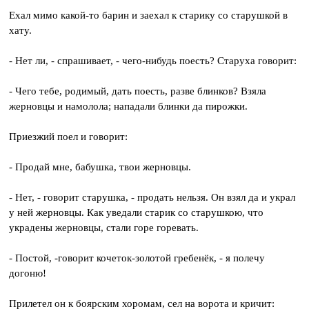
Ехал мимо какой-то барин и заехал к старику со старушкой в
хату.
- Нет ли, - спрашивает, - чего-нибудь поесть? Старуха говорит:
- Чего тебе, родимый, дать поесть, разве блинков? Взяла
жерновцы и намолола; нападали блинки да пирожки.
Приезжий поел и говорит:
- Продай мне, бабушка, твои жерновцы.
- Нет, - говорит старушка, - продать нельзя. Он взял да и украл
у ней жерновцы. Как уведали старик со старушкою, что
украдены жерновцы, стали горе горевать.
- Постой, -говорит кочеток-золотой гребенёк, - я полечу
догоню!
Прилетел он к боярским хоромам, сел на ворота и кричит: