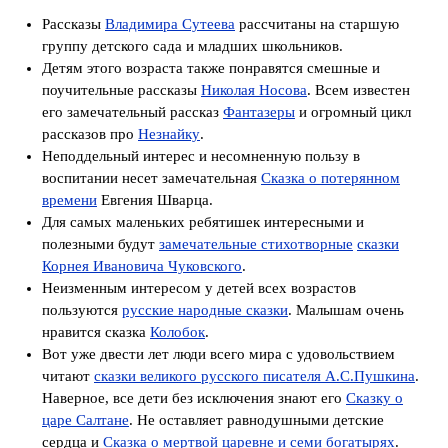
Рассказы
Владимира Сутеева
рассчитаны на старшую
группу детского сада и младших школьников.
Детям этого возраста также понравятся смешные и
поучительные рассказы
Николая Носова
. Всем известен
его замечательный рассказ
Фантазеры
и огромный цикл
рассказов про
Незнайку
.
Неподдельный интерес и несомненную пользу в
воспитании несет замечательная
Сказка о потерянном
времени
Евгения Шварца.
Для самых маленьких ребятишек интересными и
полезными будут
замечательные стихотворные
сказки
Корнея Ивановича Чуковского
.
Неизменным интересом у детей всех возрастов
пользуются
русские народные сказки
. Малышам очень
нравится сказка
Колобок
.
Вот уже двести лет люди всего мира с удовольствием
читают
сказки великого русского писателя А.С.Пушкина
.
Наверное, все дети без исключения знают его
Сказку о
царе Салтане
. Не оставляет равнодушными детские
сердца и
Сказка о мертвой царевне и семи богатырях
.