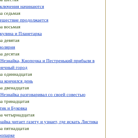
ключения начинаются
ва седьмая
ешествие продолжается
ва восьмая
кулина и Планетарка
ва девятая
иолярия
ва десятая
 Незнайка, Кнопочка и Пестренький прибыли в
нечный город
ва одиннадцатая
да кончился день
ва двенадцатая
 Незнайка разговаривал со своей совестью
ва тринадцатая
тик и Буковка
ва четырнадцатая
айка читает газету и узнает, где искать Листика
ва пятнадцатая
оопарке