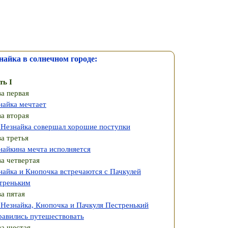
найка в солнечном городе:
ть I
ва первая
найка мечтает
ва вторая
 Незнайка совершал хорошие поступки
ва третья
найкина мечта исполняется
ва четвертая
найка и Кнопочка встречаются с Пачкулей
треньким
ва пятая
 Незнайка, Кнопочка и Пачкуля Пестренький
равились путешествовать
ва шестая