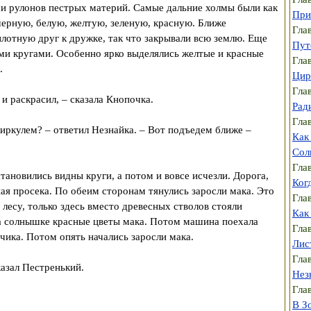
чи рулонов пестрых материй. Самые дальние холмы были как
При
черную, белую, желтую, зеленую, красную. Ближе
Гла
лотную друг к дружке, так что закрывали всю землю. Еще
Пут
и кругами. Особенно ярко выделялись желтые и красные
Гла
.
Цир
Гла
и раскрасил, – сказала Кнопочка.
Рад
Гла
иркулем? – ответил Незнайка. – Вот подъедем ближе –
Как
Сол
Гла
тановились видны круги, а потом и вовсе исчезли. Дорога,
Ког
ная просека. По обеим сторонам тянулись заросли мака. Это
Гла
 лесу, только здесь вместо древесных стволов стояли
Как
 на солнышке красные цветы мака. Потом машина поехала
Гла
чика. Потом опять начались заросли мака.
Лис
Гла
казал Пестренький.
Незн
Гла
В З