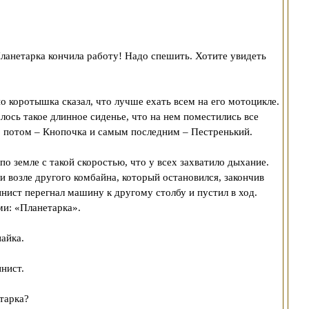
 Планетарка кончила работу! Надо спешить. Хотите увидеть
но коротышка сказал, что лучше ехать всем на его мотоцикле.
лось такое длинное сиденье, что на нем поместились все
, потом – Кнопочка и самым последним – Пестренький.
о земле с такой скоростью, что у всех захватило дыхание.
и возле другого комбайна, который остановился, закончив
нист перегнал машину к другому столбу и пустил в ход.
и: «Планетарка».
айка.
инист.
тарка?