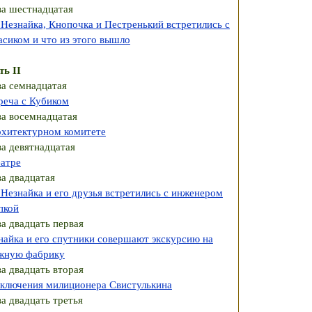
ва шестнадцатая
 Незнайка, Кнопочка и Пестренький встретились с
асиком и что из этого вышло
ть II
ва семнадцатая
реча с Кубиком
ва восемнадцатая
рхитектурном комитете
ва девятнадцатая
еатре
ва двадцатая
 Незнайка и его друзья встретились с инженером
пкой
ва двадцать первая
найка и его спутники совершают экскурсию на
жную фабрику
ва двадцать вторая
ключения милиционера Свистулькина
ва двадцать третья