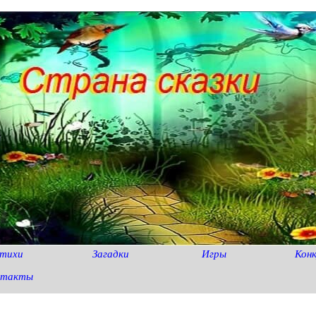
тихи
Загадки
Игры
Кон
нтакты