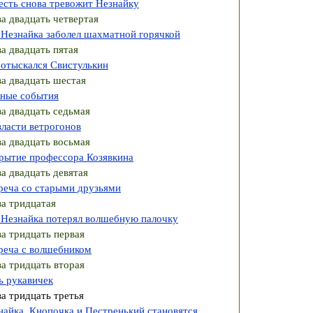
есть снова тревожит Незнайку
ва двадцать четвертая
 Незнайка заболел шахматной горячкой
ва двадцать пятая
 отыскался Свистулькин
ва двадцать шестая
ные события
ва двадцать седьмая
власти ветрогонов
ва двадцать восьмая
рытие профессора Козявкина
ва двадцать девятая
реча со старыми друзьями
ва тридцатая
 Незнайка потерял волшебную палочку
ва тридцать первая
реча с волшебником
ва тридцать вторая
ь рукавичек
ва тридцать третья
найка, Кнопочка и Пестренький становятся