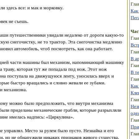
Гла
ли здесь все: и мак и морковку.
Как
Пег
овек не съешь.
Час
наши путешественники увидали недалеко от дороги какую-то
Гла
ую снегочистку, не то трактор. Эта снегочистка медленно
Вст
ановил автомобиль, чтоб посмотреть, как она работает.
Гла
В а
редней части машины был механизм, напоминающий машинку
Гла
 траву, которая тут же попадала под нож. Этот нож
В т
 она поступала на движущуюся ленту, уносилась вверх и
Гла
орые быстро вращались и словно жевали ее зубами.
Как
ри механизма.
Кле
Гла
тому можно было предположить, что внутри механизма
Нез
и были приделаны механические грабли, которые разрыхляли
оде
ине имелась надпись: «Циркулина».
Гла
При
е управлял. Место за рулем было пусто. Незнайка и его
Гла
он, но не обнаружили никаких признаков живого существа.