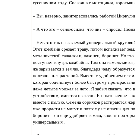
гусеничном ходу. Соскочив с мотоцикла, коротышк
– Вы, наверно, заинтересовались работой Циркули
– А что это – сенокосилка, что ли? – спросил Незн
– Нет, это так называемый универсальный кругово
Этот комбайн срезает траву, потом вспахивает з
механической сажалки и, наконец, боронит. Но это 
поступает внутрь комбайна. Там она измельчается
же зарывается в землю, благодаря чему образуетс
полезное для растений. Вместе с удобрением в зе
которая содействует более быстрому произрастани
даже четыре урожая за лето. Я забыл сказать, что
устройством, имеется пылесос. Его назначение – в
вместе с пылью. Семена сорняков растираются жер
уже прорасти не могут и поэтому не опасны для по
боронит – он еще удобряет землю, вносит подкорм
универсальным.