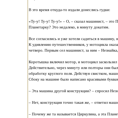
В это время откуда-то издали донеслись гудки:
«Ту-у! Ту-у! Ту-у!» – О, – сказал машинист, – это
Планетарку? Это недалеко, в минуту докатим.
Все согласились и уже хотели садиться в машину, 
К удивлению путешественников, у мотоцикла оказа
четверо. Первым сел машинист, за ним – Незнайка
Коротышка включил мотор, и мотоцикл заскользил п
Действительно, через минуту или полторы они был
обработку круглого поля. Действуя свистком, маши
Сбоку на машине было написано красивыми буквам
– Эта машина другой конструкции? – спросил Незн
– Нет, конструкция точно такая же, – ответил маш
– Почему же та называется Циркулина, а эта Плане