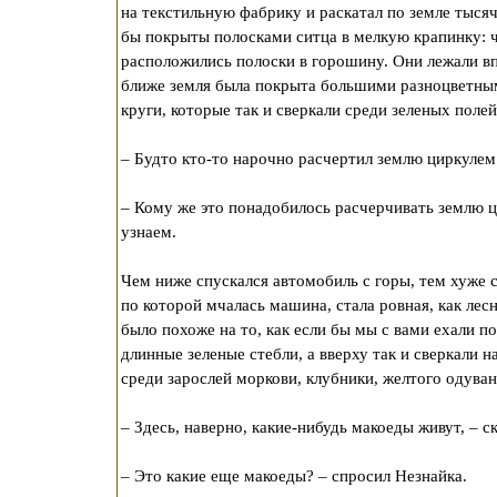
на текстильную фабрику и раскатал по земле тыся
бы покрыты полосками ситца в мелкую крапинку: 
расположились полоски в горошину. Они лежали вп
ближе земля была покрыта большими разноцветным
круги, которые так и сверкали среди зеленых полей
– Будто кто-то нарочно расчертил землю циркулем 
– Кому же это понадобилось расчерчивать землю ц
узнаем.
Чем ниже спускался автомобиль с горы, тем хуже с
по которой мчалась машина, стала ровная, как лес
было похоже на то, как если бы мы с вами ехали по
длинные зеленые стебли, а вверху так и сверкали
среди зарослей моркови, клубники, желтого одуван
– Здесь, наверно, какие-нибудь макоеды живут, – с
– Это какие еще макоеды? – спросил Незнайка.