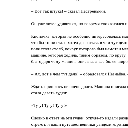
– Вот так штука! – сказал Пестренький.
Он уже хотел удивиться, но вовремя спохватился и
Кнопочка, которая не особенно интересовалась ма
что бы то ни стало хотел дознаться, в чем тут де
поля стоял столб, вокруг которого был намотан ме
машине, которая ходила, таким образом, по кругу,
благодаря чему машина описывала все более широ
– Ах, вот в чем тут дело! – обрадовался Незнайка. 
Ждать пришлось не очень долго. Машина описала п
стала давать гудки:
«Ту-у! Ту-у! Ту-у!»
Словно в ответ на эти гудки, откуда-то издали раз
стрекот, и наши путешественники увидели короты