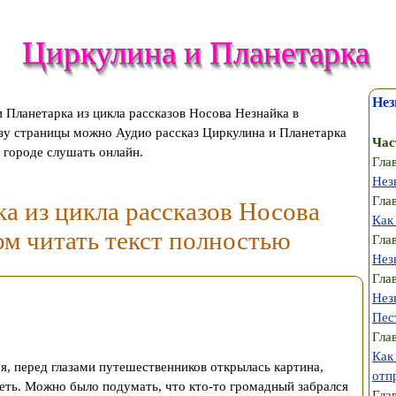
Циркулина и Планетарка
Нез
 Планетарка из цикла рассказов Носова Незнайка в
изу страницы можно Аудио рассказ Циркулина и Планетарка
Час
 городе слушать онлайн.
Гла
Нез
Гла
а из цикла рассказов Носова
Как
м читать текст полностью
Гла
Нез
Гла
Нез
Пес
Гла
Как
ся, перед глазами путешественников открылась картина,
отп
еть. Можно было подумать, что кто-то громадный забрался
Гла