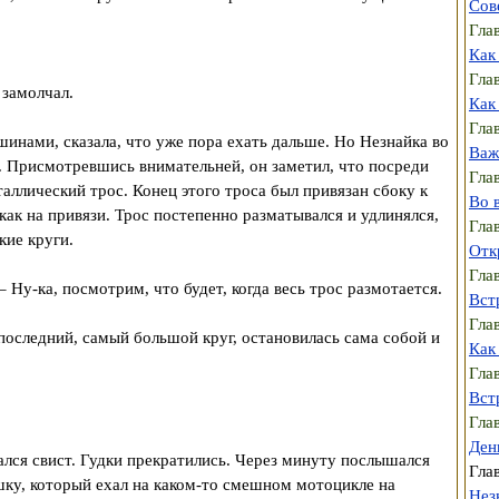
Сов
Гла
Как
Гла
 замолчал.
Как
Гла
шинами, сказала, что уже пора ехать дальше. Но Незнайка во
Важ
ло. Присмотревшись внимательней, он заметил, что посреди
Гла
таллический трос. Конец этого троса был привязан сбоку к
Во 
 как на привязи. Трос постепенно разматывался и удлинялся,
Гла
кие круги.
Отк
Гла
– Ну-ка, посмотрим, что будет, когда весь трос размотается.
Вст
Гла
оследний, самый большой круг, остановилась сама собой и
Как
Гла
Вст
Гла
Ден
дался свист. Гудки прекратились. Через минуту послышался
Гла
шку, который ехал на каком-то смешном мотоцикле на
Нез