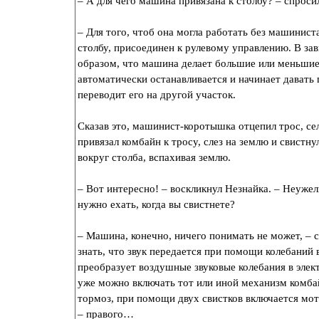
– А для чего машина привязана к столбу? – спроси
– Для того, чтоб она могла работать без машиниста
столбу, присоединен к рулевому управлению. В за
образом, что машина делает большие или меньшие
автоматически останавливается и начинает давать
переводит его на другой участок.
Сказав это, машинист-коротышка отцепил трос, сел
привязал комбайн к тросу, слез на землю и свистну
вокруг столба, вспахивая землю.
– Вот интересно! – воскликнул Незнайка. – Неуже
нужно ехать, когда вы свистнете?
– Машина, конечно, ничего понимать не может, – 
знать, что звук передается при помощи колебаний
преобразует воздушные звуковые колебания в элек
уже можно включать тот или иной механизм комбай
тормоз, при помощи двух свистков включается мот
– правого…