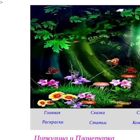
>
Главная
Сказки
С
Раскраски
Статьи
Ко
Циркулина и Планетарка