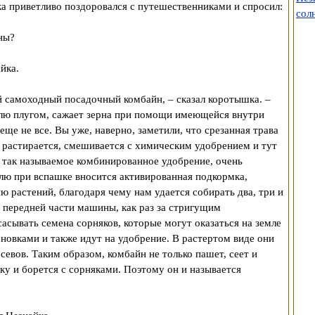
а приветливо поздоровался с путешественниками и спросил:
сол
ны?
айка.
й самоходный посадочный комбайн, – сказал коротышка. –
емлю плугом, сажает зерна при помощи имеющейся внутри
еще не все. Вы уже, наверно, заметили, что срезанная трава
, растирается, смешивается с химическим удобрением и тут
я так называемое комбинированное удобрение, очень
млю при вспашке вносится активированная подкормка,
ю растений, благодаря чему нам удается собирать два, три и
 в передней части машины, как раз за стригущим
сасывать семена сорняков, которые могут оказаться на земле
новками и также идут на удобрение. В растертом виде они
севов. Таким образом, комбайн не только пашет, сеет и
ку и борется с сорняками. Поэтому он и называется