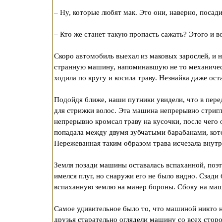
– Ну, которые любят мак. Это они, наверно, посади
– Кто же станет такую пропасть сажать? Этого и в
Скоро автомобиль выехал из маковых зарослей, и 
странную машину, напоминавшую не то механическ
ходила по кругу и косила траву. Незнайка даже ост
Подойдя ближе, наши путники увидели, что в пе
для стрижки волос. Эта машина непрерывно стригла
непрерывно кромсал траву на кусочки, после чего
попадала между двумя зубчатыми барабанами, кот
Пережеванная таким образом трава исчезала внут
Земля позади машины оставалась вспаханной, поэ
имелся плуг, но снаружи его не было видно. Сзад
вспаханную землю на манер бороны. Сбоку на маш
Самое удивительное было то, что машиной никто н
друзья старательно оглядели машину со всех стор