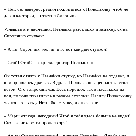
– Нет, он, наверно, решил подлизаться к Пилюлькину, чтоб не
давал касторки, – ответил Сиропчик.
Услышав эти насмешки, Незнайка разозлился и замахнулся на
Сиропчика ступкой:
– А ты, Сиропчик, молчи, а то вот как дам ступкой!
– Стой! Стой! – закричал доктор Пилюлькин.
Он хотел отнять у Незнайки ступку, но Незнайка не отдавал, и
они принялись драться. В драке Пилюлькин зацепился за стол
ногой. Стол опрокинулся. Весь порошок так и посыпался на
пол, пилюли покатились в разные стороны. Насилу Пилюлькину
удалось отнять у Незнайки ступку, и он сказал:
– Марш отсюда, негодный! Чтоб я тебя здесь больше не видел!
Сколько лекарства пропало зря!