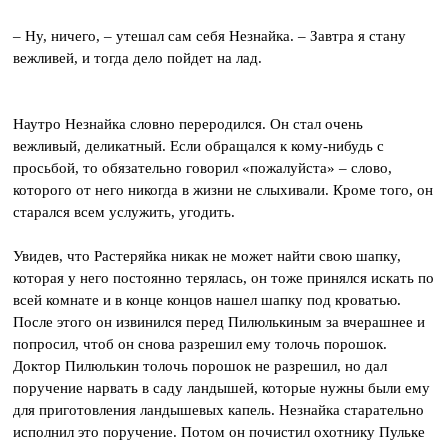
– Ну, ничего, – утешал сам себя Незнайка. – Завтра я стану
вежливей, и тогда дело пойдет на лад.
Наутро Незнайка словно переродился. Он стал очень
вежливый, деликатный. Если обращался к кому-нибудь с
просьбой, то обязательно говорил «пожалуйста» – слово,
которого от него никогда в жизни не слыхивали. Кроме того, он
старался всем услужить, угодить.
Увидев, что Растеряйка никак не может найти свою шапку,
которая у него постоянно терялась, он тоже принялся искать по
всей комнате и в конце концов нашел шапку под кроватью.
После этого он извинился перед Пилюлькиным за вчерашнее и
попросил, чтоб он снова разрешил ему толочь порошок.
Доктор Пилюлькин толочь порошок не разрешил, но дал
поручение нарвать в саду ландышей, которые нужны были ему
для приготовления ландышевых капель. Незнайка старательно
исполнил это поручение. Потом он почистил охотнику Пульке