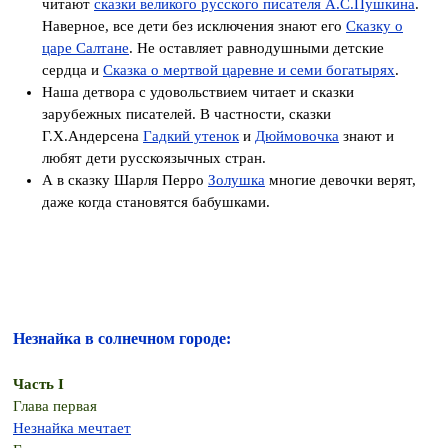
читают
сказки великого русского писателя А.С.Пушкина
.
Наверное, все дети без исключения знают его
Сказку о
царе Салтане
. Не оставляет равнодушными детские
сердца и
Сказка о мертвой царевне и семи богатырях
.
Наша детвора с удовольствием читает и сказки
зарубежных писателей. В частности, сказки
Г.Х.Андерсена
Гадкий утенок
и
Дюймовочка
знают и
любят дети русскоязычных стран.
А в сказку Шарля Перро
Золушка
многие девочки верят,
даже когда становятся бабушками.
Незнайка в солнечном городе:
Часть I
Глава первая
Незнайка мечтает