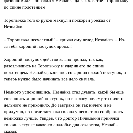
физиономия? – обозлился Незнайка да как хлестнет Торопыжку
по спине полотенцем.
Торопыжка только рукой махнул и поскорей убежал от
Незнайки.
– Торопыжка несчастный! – кричал ему вслед Незнайка. – Из-
за тебя хороший поступок пропал!
Хороший поступок действительно пропал, так как,
разозлившись на Торопыжку и ударив его по спине
полотенцем. Незнайка, конечно, совершил плохой поступок, и
теперь нужно было начинать все дело сначала.
Немного успокоившись. Незнайка стал думать, какой бы еще
совершить хороший поступок, но в голову почему-то ничего
дельного не приходило. До завтрака он так ничего и не
придумал, но после завтрака голова у него стала соображать
немножко лучше. Увидев, что доктор Пилюлькин принялся
толочь в ступке какое-то снадобье для лекарства, Незнайка
сказал: