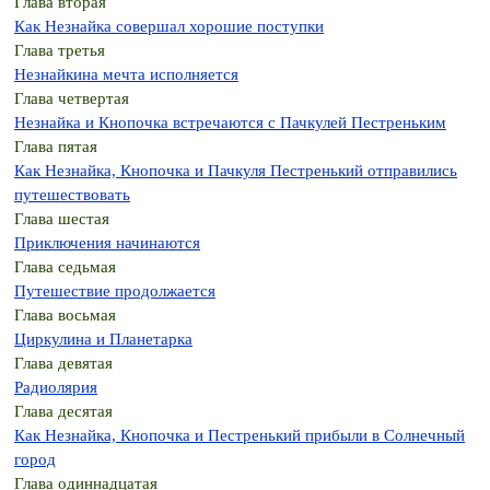
Глава вторая
Как Незнайка совершал хорошие поступки
Глава третья
Незнайкина мечта исполняется
Глава четвертая
Незнайка и Кнопочка встречаются с Пачкулей Пестреньким
Глава пятая
Как Незнайка, Кнопочка и Пачкуля Пестренький отправились
путешествовать
Глава шестая
Приключения начинаются
Глава седьмая
Путешествие продолжается
Глава восьмая
Циркулина и Планетарка
Глава девятая
Радиолярия
Глава десятая
Как Незнайка, Кнопочка и Пестренький прибыли в Солнечный
город
Глава одиннадцатая