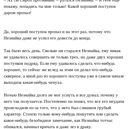
– Ах ты Сироп противный! – ругался Незнайка. – Я тебе еще
покажу, попадись ты мне только! Какой хороший поступок
даром пропал!
Да, хороший поступок пропал и на этот раз, потому что
Незнайка даже не успел его довести до конца.
Так было весь день. Сколько ни старался Незнайка, ему никак
не удавалось совершить не только трех, но даже двух хороших
поступков подряд. Если ему удавалось сделать что-нибудь
хорошее, то сейчас же вслед за этим он делал что-нибудь
скверное, а иной раз из хорошего поступка уже в самом начале
выходила какая-нибудь чепуха.
Ночью Незнайка долго не мог уснуть и все думал, почему у
него так получается. Постепенно он понял, что все его неудачи
происходили из-за того, что у него был слишком грубый
характер. Стоило только кому-нибудь пошутить или сделать
какое-нибудь безобидное замечание, как Незнайка тотчас
обижался, начинал кричать и даже лез в драку.