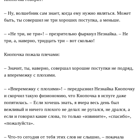
– Ну, волшебник сам знает, когда ему нужно являться. Может
быть, ты совершил не три хороших поступка, а меньше.
– «Не три, не три»! – презрительно фыркнул Незнайка. – Не
три, а, наверно, тридцать три – вот сколько!
Кнопочка пожала плечами:
– Значит, ты, наверно, совершал хорошие поступки не подряд,
а вперемежку с плохими.
– «Вперемежку с плохими»! – передразнил Незнайка Кнопочку
и скорчил такую физиономию, что Кнопочка в испуге даже
попятилась. – Если хочешь знать, я вчера весь день был
вежливый и ничего плохого не делал: не ругался, не дрался, а
если и говорил какие слова, то только «извините», «спасибо»,
«пожалуйста».
– Что-то сегодня от тебя этих слов не слышно, – покачала