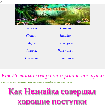
>
Главная
Сказки
Стихи
Загадки
Игры
Конкурсы
Фокусы
Раскраски
Статьи
Контакты
Как Незнайка совершал хорошие поступки
Сказки > Авторские сказки > Николай Носов > Незнайка в солнечном городе
Как Незнайка совершал
хорошие поступки